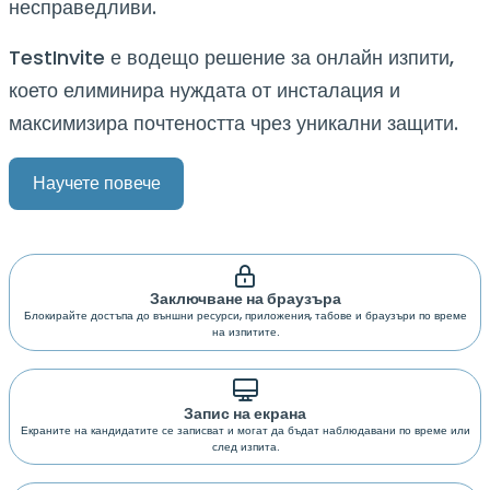
несправедливи.
TestInvite е водещо решение за онлайн изпити,
което елиминира нуждата от инсталация и
максимизира почтеността чрез уникални защити.
Научете повече
Заключване на браузъра
Блокирайте достъпа до външни ресурси, приложения, табове и браузъри по време
на изпитите.
Запис на екрана
Екраните на кандидатите се записват и могат да бъдат наблюдавани по време или
след изпита.