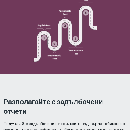
Разполагайте с задълбочени
отчети
Получавайте задълбочени отчети, които надхвърлят обикновен
резултат, предоставяйки ви дълбочината и детайлите, които са