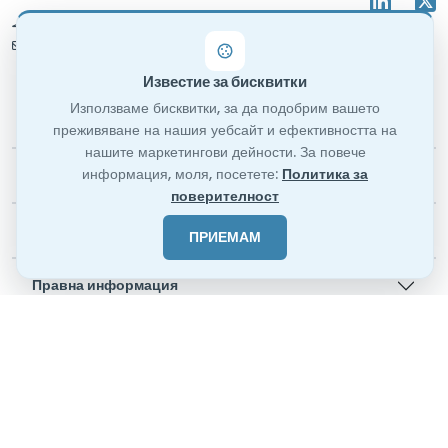
САЩ / Турция
info@testinvite.com
Известие за бисквитки
Използваме бисквитки, за да подобрим вашето
Случаи На Употреба
преживяване на нашия уебсайт и ефективността на
нашите маркетингови дейности. За повече
информация, моля, посетете:
Политика за
Отличителни Характеристики
поверителност
Цени
ПРИЕМАМ
Правна информация
За нас
© TestInvite, 2019 - 2025. Всички права запазени.
Вашият надежден софтуер за онлайн изпити и оценки