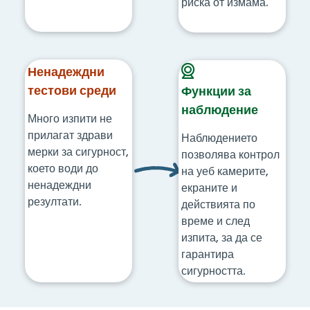
риска от измама.
Ненадеждни
тестови среди
Функции за
наблюдение
Много изпити не
прилагат здрави
Наблюдението
мерки за сигурност,
позволява контрол
което води до
на уеб камерите,
ненадеждни
екраните и
резултати.
действията по
време и след
изпита, за да се
гарантира
сигурността.