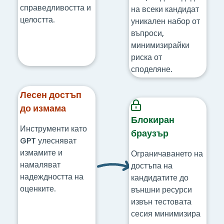
справедливостта и
на всеки кандидат
целостта.
уникален набор от
въпроси,
минимизирайки
риска от
споделяне.
Лесен достъп
до измама
Блокиран
Инструменти като
браузър
GPT улесняват
измамите и
Ограничаването на
намаляват
достъпа на
надеждността на
кандидатите до
оценките.
външни ресурси
извън тестовата
сесия минимизира