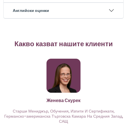
Английски оценки
Какво казват нашите клиенти
Женева Скурек
Старши Мениджър, Обучения, Изпити И Сертификати,
Германско-американска Търговска Камара На Средния Запад,
САЩ