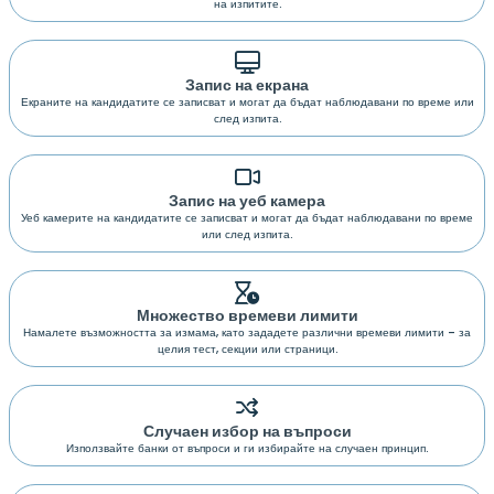
на изпитите.
Запис на екрана
Екраните на кандидатите се записват и могат да бъдат наблюдавани по време или
след изпита.
Запис на уеб камера
Уеб камерите на кандидатите се записват и могат да бъдат наблюдавани по време
или след изпита.
Множество времеви лимити
Намалете възможността за измама, като зададете различни времеви лимити – за
целия тест, секции или страници.
Случаен избор на въпроси
Използвайте банки от въпроси и ги избирайте на случаен принцип.