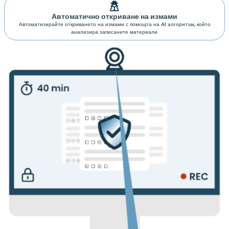
Автоматично откриване на измами
Автоматизирайте откриването на измами с помощта на AI алгоритъм, който
анализира записаните материали.