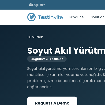
English
Product
Solution
Go Back
Soyut Akıl Yürütme
Cognitive & Aptitude
Soyut akıl yürütme, yeni sorunları ön bilg
mantıksal çıkarımlar yapma yeteneğidir. S
problem çözme becerilerini ölçerek mantık
değerlendirir.
Request A Demo