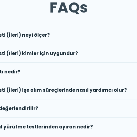
FAQs
i (İleri) neyi ölçer?
ti (İleri) kimler için uygundur?
tı nedir?
i (İleri) işe alım süreçlerinde nasıl yardımcı olur?
değerlendirilir?
kıl yürütme testlerinden ayıran nedir?