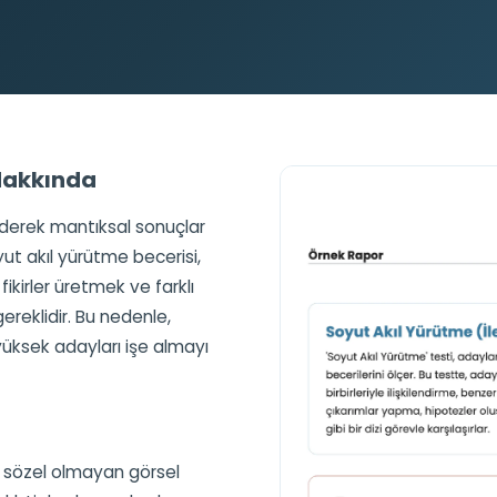
 Hakkında
z ederek mantıksal sonuçlar
oyut akıl yürütme becerisi,
ikirler üretmek ve farklı
reklidir. Bu nedenle,
yüksek adayları işe almayı
n sözel olmayan görsel