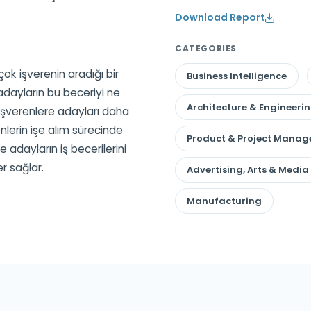
Download Report
CATEGORIES
çok işverenin aradığı bir
Business Intelligence
 adayların bu beceriyi ne
Architecture & Engineeri
k işverenlere adayları daha
enlerin işe alım sürecinde
Product & Project Mana
 adayların iş becerilerini
er sağlar.
Advertising, Arts & Media
Manufacturing