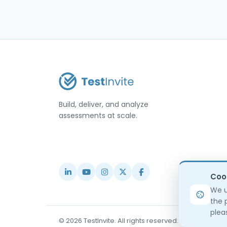
Build, deliver, and analyze
assessments at scale.
USA / Türkiye
info@testinvite.com
Coo
We u
the 
pleas
© 2026 TestInvite. All rights reserved.