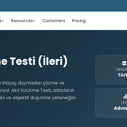
s
Resources
Customers
Pricing
 Testi (İleri)
LANG
Tür
iye ihtiyaç duymadan çözme ve
oyut Akıl Yürütme Testi, adayların
lı ve objektif düşünme yeteneğini
LEV
Adva