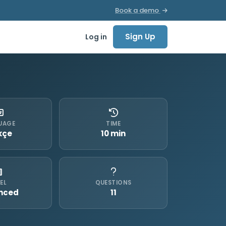
Book a demo
Sign Up
Log in
UAGE
TIME
kçe
10 min
EL
QUESTIONS
nced
11