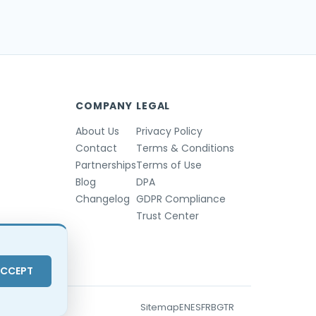
COMPANY
LEGAL
About Us
Privacy Policy
Contact
Terms & Conditions
Partnerships
Terms of Use
Blog
DPA
Changelog
GDPR Compliance
Trust Center
CCEPT
Sitemap
EN
ES
FR
BG
TR