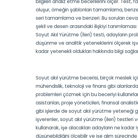
bilgileri analiz etme becerilerini ölçer. Test, f
oluşur, örneğin şablonları tamamlama, benzerli
seri tamamlama ve benzeri. Bu soruları cevapl
şekil ve desen arasındaki ilişkiyi tanımlamas
Soyut Akıl Yürütme (İleri) testi, adayların pr
düşünme ve analitik yeteneklerini ölçerek iş
kadar yetenekli oldukları hakkında bilgi sağlar
Soyut akıl yürütme becerisi, birçok meslek için
mühendislik, teknoloji ve finans gibi alanlard
problemleri çözmek için bu beceriyi kullanırlar
asistanları, proje yöneticileri, finansal analistle
gibi işlerde de soyut akıl yürütme yeteneği ge
işverenler, soyut akıl yürütme (ileri) testleri
kullanarak, işe alacakları adayların ne kadar iy
düşünebildiğini ölçebilir ve işe alım sürecinde 