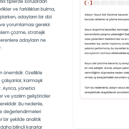
arklı tiplerde sorulardan
kler ve farklılıkları bulma,
arken, adayların bir dizi
ı ve yorumlaması gerekir.
oblem çözme, stratejik
verenlere adayların ne
.
 önemlidir. Özellikle
a çalışanlar, karmaşık
. Ayrıca, yönetici
r ve yazılım geliştiriciler
reklidir. Bu nedenle,
 ve değerlendirmeleri
i bir şekilde analitik
daha bilinçli kararlar