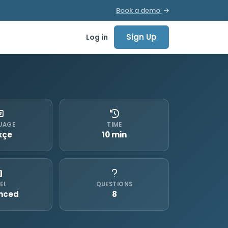
Book a demo
Sign Up
Log in
UAGE
TIME
kçe
10 min
EL
QUESTIONS
nced
8