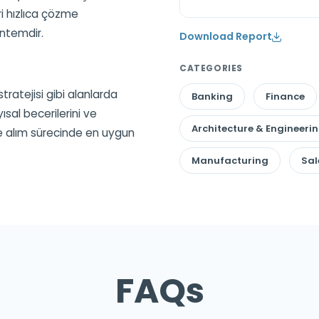
i hızlıca çözme
öntemdir.
Download Report
CATEGORIES
stratejisi gibi alanlarda
Banking
Finance
ısal becerilerini ve
Architecture & Engineeri
e alım sürecinde en uygun
Manufacturing
Sal
FAQs