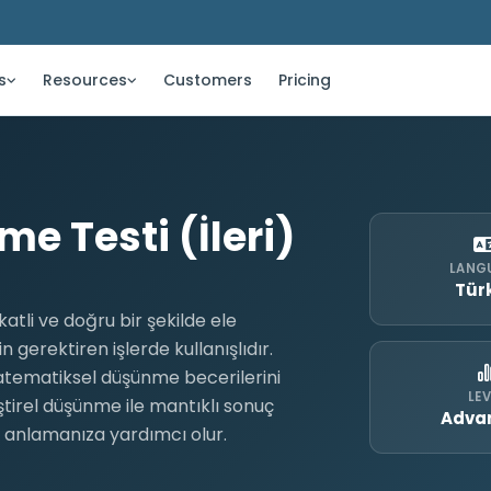
s
Resources
Customers
Pricing
me Testi (İleri)
LANG
Tür
katli ve doğru bir şekilde ele
n gerektiren işlerde kullanışlıdır.
 matematiksel düşünme becerilerini
LEV
eştirel düşünme ile mantıklı sonuç
Adva
 anlamanıza yardımcı olur.