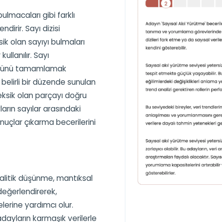
bulmacaları gibi farklı
dirir. Sayı dizisi
sik olan sayıyı bulmaları
ullanılır. Sayı
ölümünü tamamlamak
belirli bir düzende sunulan
k eksik olan parçayı doğru
ların sayılar arasındaki
onuçlar çıkarma becerilerini
analitik düşünme, mantıksal
değerlendirerek,
lerine yardımcı olur.
ayların karmaşık verilerle