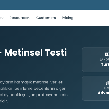
s
Resources
Customers
Pricing
 Metinsel Testi
LANG
Tür
dayların karmaşık metinsel verileri
zlıkları belirleme becerilerini ölçer.
LEV
Adva
e detay odaklı çalışan profesyonellerin
dir.​