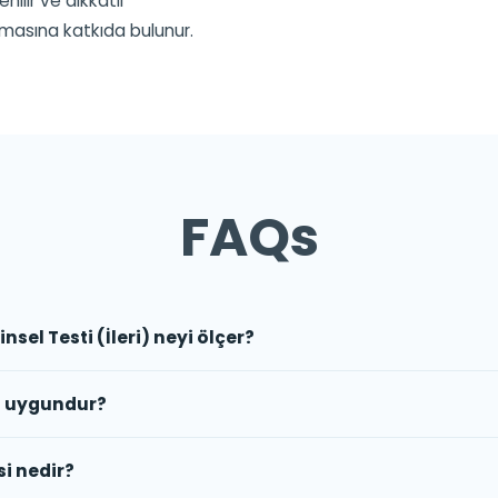
nilir ve dikkatli
asına katkıda bulunur.​
FAQs
nsel Testi (İleri) neyi ölçer?
n uygundur?
si nedir?