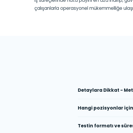
iş süreçlerinde hata payını en aza indirip, güve
çalışanlarla operasyonel mükemmelliğe ulaşm
Detaylara Dikkat - Meti
Hangi pozisyonlar içi
Testin formatı ve süre