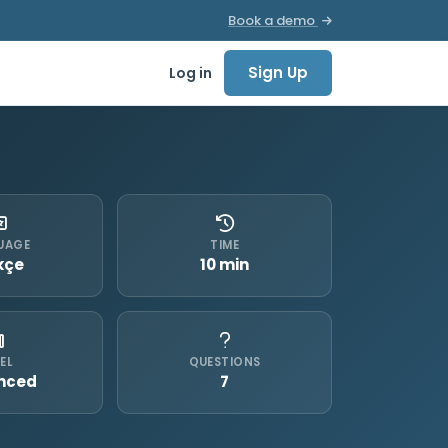
Book a demo
Sign Up
Log in
UAGE
TIME
kçe
10 min
EL
QUESTIONS
nced
7