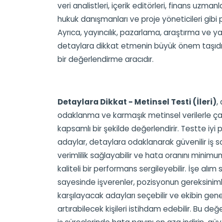
veri analistleri, içerik editörleri, finans uzmanl
hukuk danışmanları ve proje yöneticileri gibi 
Ayrıca, yayıncılık, pazarlama, araştırma ve ya
detaylara dikkat etmenin büyük önem taşıdığı
bir değerlendirme aracıdır.
Detaylara Dikkat - Metinsel Testi (İleri)
,
odaklanma ve karmaşık metinsel verilerle ça
kapsamlı bir şekilde değerlendirir. Testte iy
adaylar, detaylara odaklanarak güvenilir iş so
verimlilik sağlayabilir ve hata oranını minim
kaliteli bir performans sergileyebilir. İşe alı
sayesinde işverenler, pozisyonun gereksinimler
karşılayacak adayları seçebilir ve ekibin gen
artırabilecek kişileri istihdam edebilir. Bu değ