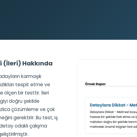
i (İleri) Hakkında
 adayların karmaşık
ızlıkları tespit etme ve
ölçen bir testtir. İleri
giyi doğru şekilde
 hızlıca çözümleme ve çok
ğini gerektirir. Bu test, iş
 detay odaklı çalışma
liştirilmiştir.