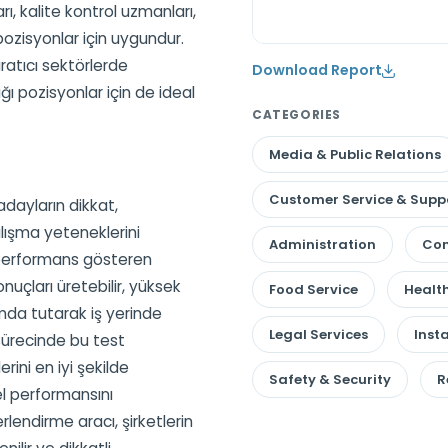
arı, kalite kontrol uzmanları,
pozisyonlar için uygundur.
ratıcı sektörlerde
Download Report
 pozisyonlar için de ideal
CATEGORIES
Media & Public Relations
Customer Service & Supp
 adayların dikkat,
lışma yeteneklerini
Administration
Com
i performans gösteren
nuçları üretebilir, yüksek
Food Service
Healt
umda tutarak iş yerinde
Legal Services
Inst
m sürecinde bu test
ini en iyi şekilde
Safety & Security
R
el performansını
erlendirme aracı, şirketlerin