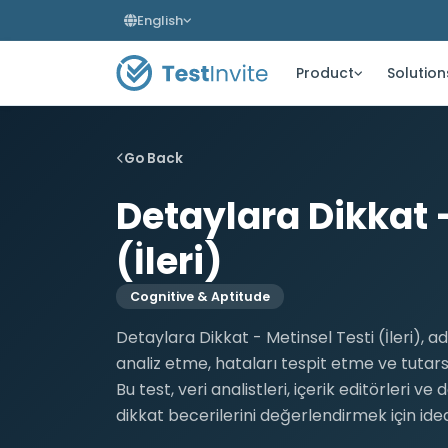
English
Product
Solution
Go Back
Detaylara Dikkat -
(İleri)
Cognitive & Aptitude
Detaylara Dikkat - Metinsel Testi (İleri), a
analiz etme, hataları tespit etme ve tutarsı
Bu test, veri analistleri, içerik editörleri v
dikkat becerilerini değerlendirmek için ideal