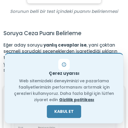
Sorunun belli bir test içindeki puanını belirlenmesi
Soruya Ceza Puanı Belirleme
Eğer aday soruyu
yanlış cevaplar ise
, yani çoktan
seçmeli sorudaki seçeneklerden işaretlediği şıkların
toplam başarı oranı negatif ise, test puanının negatif
yönde etkilenmesini sağlayabilirsiniz. Bunun için,
soruya
negatif puan çarpanı
belirleyebilirsiniz.
Çerez uyarısı
Web sitemizdeki deneyiminizi ve pazarlama
faaliyetlerimizin performansını artırmak için
çerezleri kullanıyoruz. Daha fazla bilgi için lütfen
ziyaret edin
Gizlilik politikası
KABUL ET