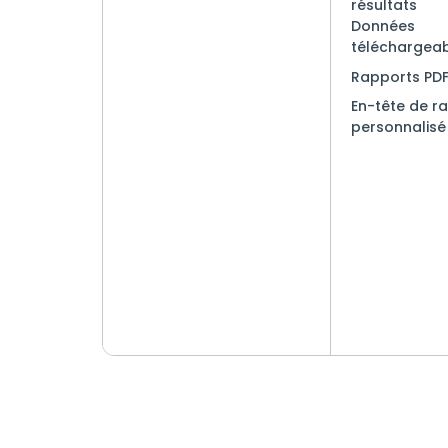
résultats
Données
téléchargea
Rapports PD
En-tête de r
personnalisé