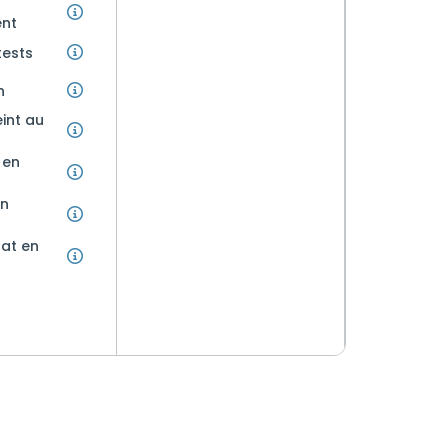
nt
tests
n
int au
 en
en
at en