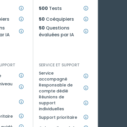
500
Tests
iers
50
Coéquipiers
ns
50
Questions
ar IA
évaluées par IA
SUPPORT
SERVICE ET SUPPORT
Service
e
accompagné
niveau
Responsable de
compte dédié
Réunions de
support
individuelles
ritaire
Support prioritaire
 guidé