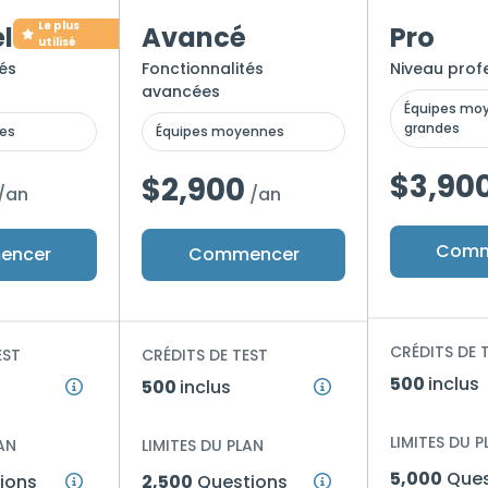
Le plus
l
Avancé
Pro
utilisé
és
Fonctionnalités
Niveau prof
avancées
Équipes mo
grandes
pes
Équipes moyennes
$3,90
$2,900
/an
/an
Comm
encer
Commencer
CRÉDITS DE 
EST
CRÉDITS DE TEST
500
inclus
500
inclus
LIMITES DU P
AN
LIMITES DU PLAN
5,000
Ques
ions
2,500
Questions