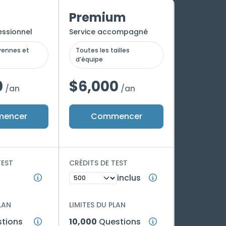
Premium
essionnel
Service accompagné
yennes et
Toutes les tailles
d’équipe
0
$6,000
/an
/an
encer
Commencer
TEST
CRÉDITS DE TEST
inclus
LAN
LIMITES DU PLAN
tions
10,000
Questions