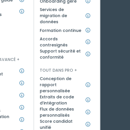
Onboarding géré
Services de
s
migration de
données
Formation continue
Accords
contresignés
Support sécurité et
conformité
AVANCÉ +
TOUT DANS PRO +
nt
Conception de
rapport
personnalisée
Extraits de code
n
d’intégration
Flux de données
s
personnalisés
ation
Score candidat
unifié