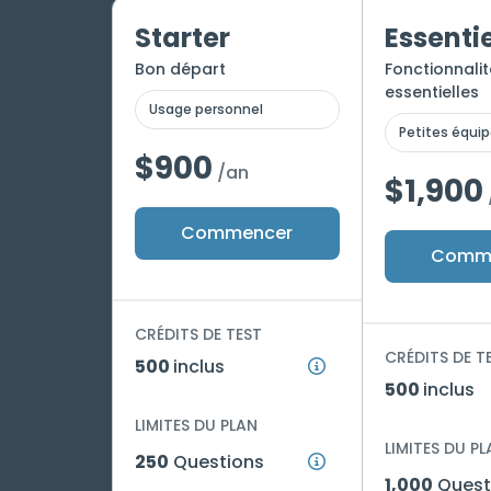
Starter
Essentie
Bon départ
Fonctionnalit
essentielles
Usage personnel
Petites équi
$900
/an
$1,900
Commencer
Comm
CRÉDITS DE TEST
CRÉDITS DE T
500
inclus
500
inclus
LIMITES DU PLAN
LIMITES DU PL
250
Questions
1,000
Quest