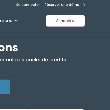
Se connecter
Réserver une démo
urces
S'inscrire
ions
onnant des packs de crédits