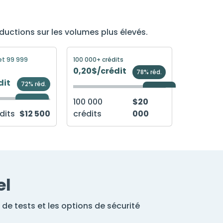
ductions sur les volumes plus élevés.
et 99 999
100 000+ crédits
0,20$/crédit
78% réd.
dit
72% réd.
100 000
$20
dits
$12 500
crédits
000
el
de tests et les options de sécurité