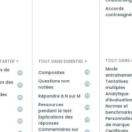
Accords
contresigné
TOUT DANS 
TARTER +
TOUT DANS ESSENTIEL +
Mode
es de
Composites
entraîneme
Questions non
Tentatives
on des
notées
multiples
Analytique
des
Répondre à N sur M
d’évaluatio
Ressources
Normes et
pendant le test
benchmark
Explications des
Personnalis
réponses
de marque
Commentaires sur
Certificats