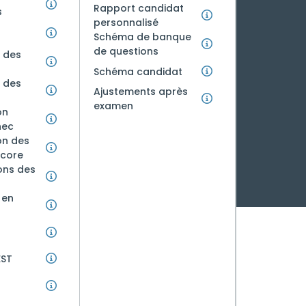
Rapport candidat
s
personnalisé
Schéma de banque
de questions
 des
Schéma candidat
 des
Ajustements après
examen
on
hec
on des
score
ons des
 en
EST