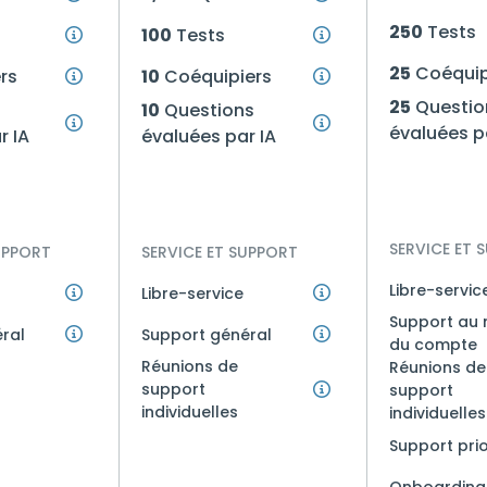
250
Tests
100
Tests
25
Coéquip
rs
10
Coéquipiers
25
Questio
10
Questions
évaluées p
r IA
évaluées par IA
SERVICE ET 
UPPORT
SERVICE ET SUPPORT
Libre-servic
Libre-service
Support au 
ral
Support général
du compte
Réunions de
Réunions de
support
support
individuelles
individuelles
Support prio
Onboarding