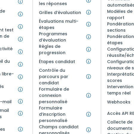
les réponses
automatisé
 de
Modèles de
Grilles d’évaluation
rapport
Évaluations multi-
Pondération
étapes
t test
sections
Programmes
on de
Pondération
d’évaluation
étapes
Règles de
tivité
Configurati
progression
réussite/éc
il du
Étapes candidat
Configurati
niveaux de 
Contrôle du
 libre-
Interprétati
parcours par
scores
candidat
ès
Intervention
Formulaire de
temps réel
connexion
e-mail
personnalisé
Webhooks
Formulaire
mail
Accès API R
d’inscription
s
personnalisé
Collecte de
Champs candidat
documents
des
personnalisés