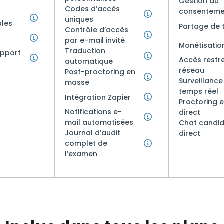
Gestion du
Codes d’accès
consenteme
uniques
bles
Partage de 
Contrôle d’accès
F
par e-mail invité
Monétisatio
Traduction
apport
Accès restre
automatique
réseau
Post-proctoring en
Surveillance
masse
temps réel
Intégration Zapier
Proctoring 
Notifications e-
direct
mail automatisées
Chat candid
Journal d’audit
direct
complet de
l’examen