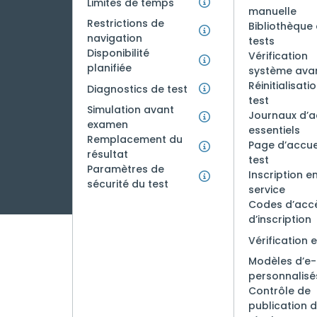
Limites de temps
manuelle
Restrictions de
Bibliothèque
navigation
tests
Disponibilité
Vérification
planifiée
système avan
Réinitialisati
Diagnostics de test
test
Simulation avant
Journaux d’ac
examen
essentiels
Remplacement du
Page d’accue
résultat
test
Paramètres de
Inscription en
sécurité du test
service
Codes d’acc
d’inscription
Vérification 
Modèles d’e-
personnalisé
Contrôle de
publication 