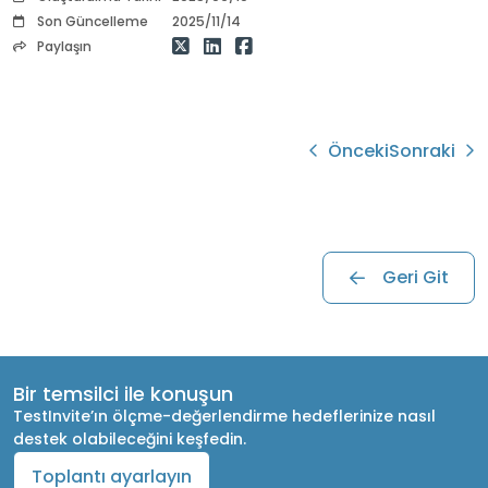
Son Güncelleme
2025/11/14
Paylaşın
Önceki
Sonraki
Geri Git
Bir temsilci ile konuşun
TestInvite’ın ölçme-değerlendirme hedeflerinize nasıl
destek olabileceğini keşfedin.
Toplantı ayarlayın