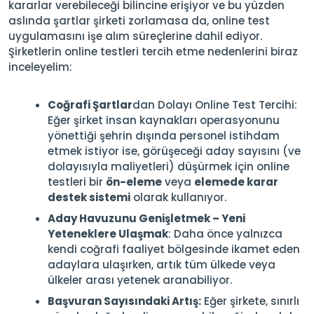
kararlar verebileceği bilincine erişiyor ve bu yüzden
aslında şartlar şirketi zorlamasa da, online test
uygulamasını işe alım süreçlerine dahil ediyor.
Şirketlerin online testleri tercih etme nedenlerini biraz
inceleyelim:
Coğrafi Şartlar
dan Dolayı Online Test Tercihi:
Eğer şirket insan kaynakları operasyonunu
yönettiği şehrin dışında personel istihdam
etmek istiyor ise, görüşeceği aday sayısını (ve
dolayısıyla maliyetleri) düşürmek için online
testleri bir
ön-eleme
veya
elemede karar
destek sistemi
olarak kullanıyor.
Aday Havuzunu Genişletmek – Yeni
Yeteneklere Ulaşmak
: Daha önce yalnızca
kendi coğrafi faaliyet bölgesinde ikamet eden
adaylara ulaşırken, artık tüm ülkede veya
ülkeler arası yetenek aranabiliyor.
Başvuran Sayısındaki Artış:
Eğer şirkete, sınırlı