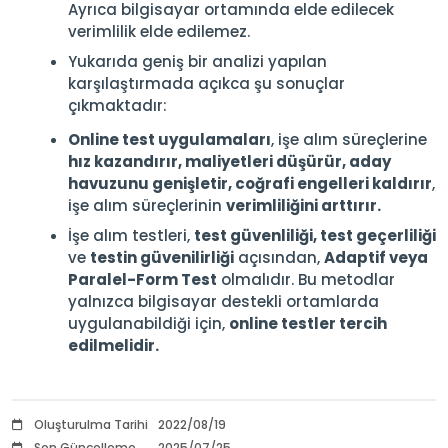
Ayrıca bilgisayar ortamında elde edilecek
verimlilik elde edilemez.
Yukarıda geniş bir analizi yapılan
karşılaştırmada açıkca şu sonuçlar
çıkmaktadır:
Online test uygulamaları
, işe alım süreçlerine
hız kazandırır, maliyetleri düşürür, aday
havuzunu genişletir, coğrafi engelleri kaldırır
,
işe alım süreçlerinin
verimliliğini arttırır.
İşe alım testleri,
test güvenliliği, test geçerliliği
ve
testin güvenilirliği
açısından,
Adaptif veya
Paralel-Form Test
olmalıdır. Bu metodlar
yalnızca bilgisayar destekli ortamlarda
uygulanabildiği için,
online testler tercih
edilmelidir.
Oluşturulma Tarihi
2022/08/19
Son Güncelleme
2025/07/25