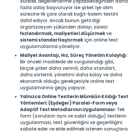
sürede, değerlendirme yapabileceğinden daha
fazla aday başvuruyor ise şirket işe alım
sürecine ilk çare olarak kağıt-kalem testini
dahil ediyor. Ancak bunun getirdiği
organizasyon yükünden dolayı, süreci
hızlandırmak, maliyetleri düşürmek
ve
sistemi standartlaştırmak
için online test
uygulamalarına yöneliyor.
Maliyet Avantajı, Hız, Süreç Yönetim Kolaylığ
ı:
Bir önceki maddede de vurgulandığı gibi,
birçok şirket daha verimli, daha standart,
daha sistemli, yönetimi daha kolay ve daha
ekonomik olduğu gerekçesiyle online test
uygulamarına geçiş yapıyor.
Yalnızca Online Testlerin Mümkün Kıldığı Test
Yöntemleri: (Eşdeğer) Paralel-Form veya
Adaptif Test Metodlarının Uygulanması:
Tek
form (soruların aynı ve sabit olduğu) testlerin
uygulanması, test güvenliğini ve geçerliliğini
sabote eder ve elde edilmek istenen sonuçlara