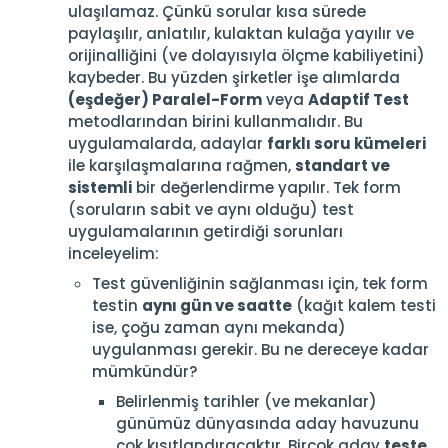
ulaşılamaz. Çünkü sorular kısa sürede
paylaşılır, anlatılır, kulaktan kulağa yayılır ve
orijinalliğini (ve dolayısıyla ölçme kabiliyetini)
kaybeder. Bu yüzden şirketler işe alımlarda
(eşdeğer) Paralel-Form
veya
Adaptif Test
metodlarından birini kullanmalıdır. Bu
uygulamalarda, adaylar
farklı soru kümeleri
ile karşılaşmalarına rağmen,
standart ve
sistemli
bir değerlendirme yapılır. Tek form
(soruların sabit ve aynı olduğu) test
uygulamalarının getirdiği sorunları
inceleyelim:
Test güvenliğinin sağlanması için, tek form
testin
aynı gün ve saatte
(kağıt kalem testi
ise, çoğu zaman aynı mekanda)
uygulanması gerekir. Bu ne dereceye kadar
mümkündür?
Belirlenmiş tarihler (ve mekanlar)
günümüz dünyasında aday havuzunu
çok kısıtlandıracaktır. Birçok aday
teste