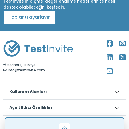
TestInvite’ın ölçme-değerlendirme hedeflerinize nasıl
destek olabileceğini keşfedin.
Toplantı ayarlayın
İstanbul, Türkiye
info@testinvite.com
Kullanım Alanları
Ayırt Edici Özellikler
Fiyatlar