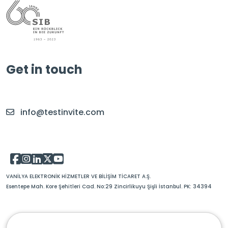
Get in touch
info@testinvite.com
VANİLYA ELEKTRONİK HİZMETLER VE BİLİŞİM TİCARET A.Ş.
Esentepe Mah. Kore Şehitleri Cad. No:29 Zincirlikuyu Şişli İstanbul. PK: 34394